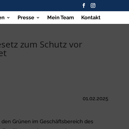
en
Presse
Mein Team
Kontakt
setz zum Schutz vor
et
01.02.2025
 den Grünen im Geschäftsbereich des