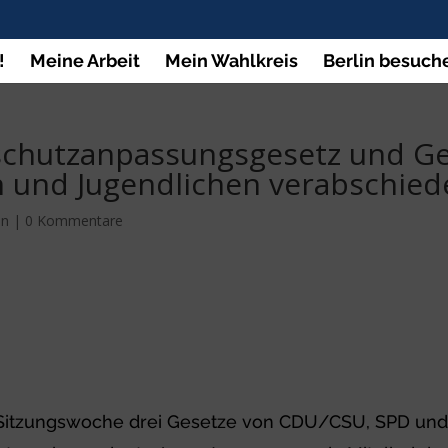
!
Meine Arbeit
Mein Wahlkreis
Berlin besuch
rschutzanpassungsgesetz und Ge
n und Jugendlichen verabschied
en
|
0 Kommentare
 Sitzungswoche drei Gesetze von CDU/CSU, SPD und