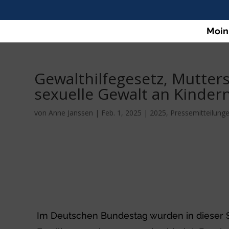
Moin
Gewalthilfegesetz, Mutte
sexuelle Gewalt an Kinder
von
Anne Janssen
|
Feb. 1, 2025
|
2025
,
Pressemitteilung
Im Deutschen Bundestag wurden in dieser