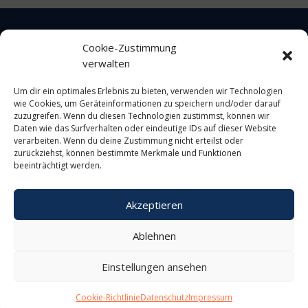
Cookie-Zustimmung
verwalten
Impressum
Um dir ein optimales Erlebnis zu bieten, verwenden wir Technologien
wie Cookies, um Geräteinformationen zu speichern und/oder darauf
Datenschutz
zuzugreifen. Wenn du diesen Technologien zustimmst, können wir
Daten wie das Surfverhalten oder eindeutige IDs auf dieser Website
verarbeiten. Wenn du deine Zustimmung nicht erteilst oder
Cookie-Richtlinie
zurückziehst, können bestimmte Merkmale und Funktionen
beeinträchtigt werden.
Akzeptieren
Ablehnen
Design und Umsetzung
Einstellungen ansehen
IT Consulting Braunschweig
Cookie-Richtlinie
Datenschutz
Impressum