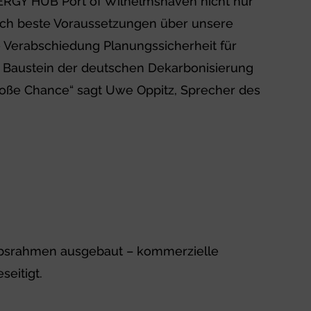
NERGY HUB Port of Wilhelmshaven nicht nur
auch beste Voraussetzungen über unsere
e Verabschiedung Planungssicherheit für
iger Baustein der deutschen Dekarbonisierung
oße Chance“ sagt Uwe Oppitz, Sprecher des
riebsrahmen ausgebaut – kommerzielle
eitigt.