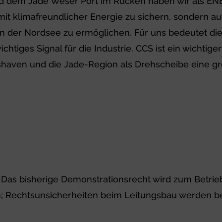
 und dem Jade Weser Port im Rücken haben wir als E
mit klimafreundlicher Energie zu sichern, sondern 
in der Nordsee zu ermöglichen. Für uns bedeutet di
wichtiges Signal für die Industrie. CCS ist ein wicht
haven und die Jade-Region als Drehscheibe eine gr
kte: Das bisherige Demonstrationsrecht wird zum Bet
 Rechtsunsicherheiten beim Leitungsbau werden bes