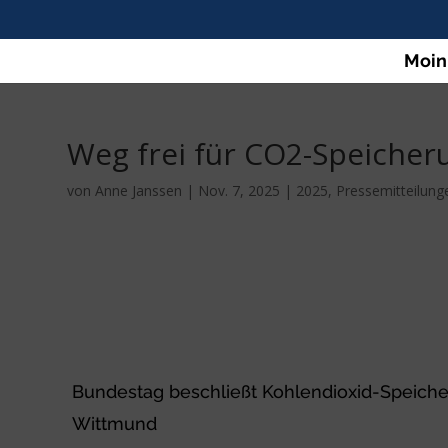
Moin
Weg frei für CO2-Speicher
von
Anne Janssen
|
Nov. 7, 2025
|
2025
,
Pressemitteilung
Bundestag beschließt Kohlendioxid-Speiche
Wittmund