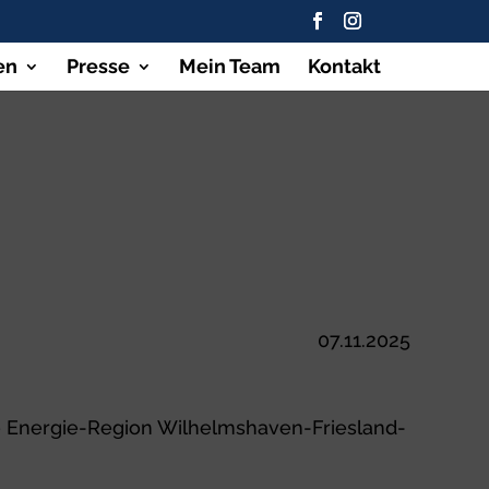
en
Presse
Mein Team
Kontakt
07.11.2025
e Energie-Region Wilhelmshaven-Friesland-