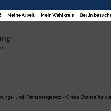
!
Meine Arbeit
Mein Wahlkreis
Berlin besuch
ung
en
rungs- und -Transportgesetz – Große Chance für di