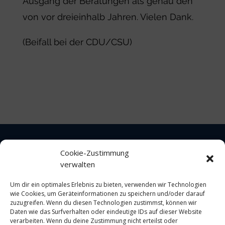
Ausgang der Beratungen als genau den
von vor dreieinhalb Jahren. Vielen Dank.
(Beifall bei der CDU/CSU)
Cookie-Zustimmung
verwalten
Impressum
Um dir ein optimales Erlebnis zu bieten, verwenden wir Technologien
wie Cookies, um Geräteinformationen zu speichern und/oder darauf
Datenschutz
zuzugreifen. Wenn du diesen Technologien zustimmst, können wir
Daten wie das Surfverhalten oder eindeutige IDs auf dieser Website
verarbeiten. Wenn du deine Zustimmung nicht erteilst oder
Cookie-Richtlinie