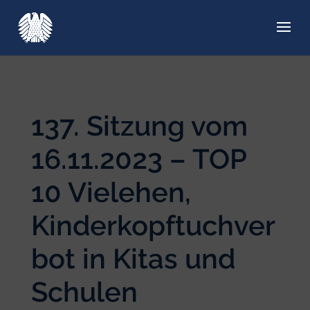
137. Sitzung vom
16.11.2023 – TOP
10 Vielehen,
Kinderkopftuchver
bot in Kitas und
Schulen