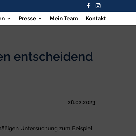
en
Presse
Mein Team
Kontakt
en entscheidend
28.02.2023
lmäßigen Untersuchung zum Beispiel