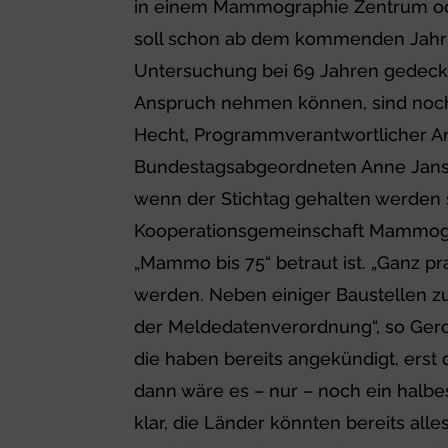
in einem Mammographie Zentrum od
soll schon ab dem kommenden Jahr a
Untersuchung bei 69 Jahren gedeckel
Anspruch nehmen können, sind noch 
Hecht, Programmverantwortlicher 
Bundestagsabgeordneten Anne Janss
wenn der Stichtag gehalten werden so
Kooperationsgemeinschaft Mammogr
„Mammo bis 75“ betraut ist. „Ganz p
werden. Neben einiger Baustellen z
der Meldedatenverordnung“, so Gero
die haben bereits angekündigt, er
dann wäre es – nur – noch ein halbe
klar, die Länder könnten bereits al