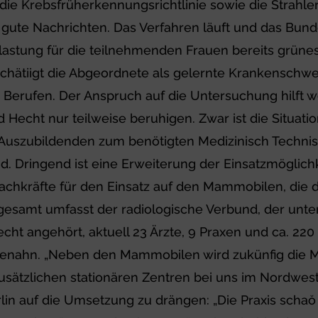
die Krebsfrüherkennungsrichtlinie sowie die Strah
gute Nachrichten. Das Verfahren läuft und das Bund
astung für die teilnehmenden Frauen bereits grünes 
schätiigt die Abgeordnete als gelernte Krankenschwe
 Berufen. Der Anspruch auf die Untersuchung hilft 
echt nur teilweise beruhigen. Zwar ist die Situatio
er Auszubildenden zum benötigten Medizinisch Technis
nd. Dringend ist eine Erweiterung der Einsatzmöglic
Fachkräfte für den Einsatz auf den Mammobilen, die 
Insgesamt umfasst der radiologische Verbund, der u
t angehört, aktuell 23 Ärzte, 9 Praxen und ca. 220 M
chenahn. „Neben den Mammobilen wird zukünfig die
ätzlichen stationären Zentren bei uns im Nordweste
lin auf die Umsetzung zu drängen: „Die Praxis scha