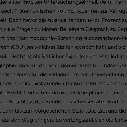
er einer mobilen Untersuchungseinheit, dem „Mam
uch Frauen zwischen 70 und 75 Jahren zur Verfügu
t. Doch bevor die zu erwartenden 15-20 Prozent zus
viele Fragen zu klären. Bei einem Gespräch zu Begi
Arzt des Mammographie-Screening Niedersachsen-N
en (CDU), an welchen Stellen es noch hakt und wo
ll. Hecht ist als ärztlicher Experte auch Mitglied i
aphie (KoopG), der vom gemeinsamen Bundesaussc
raktisch muss für die Einladungen zur Untersuchung 
u den bereits existierenden Datensätzen braucht e
ld Hecht. Und schon da wird es kompliziert, denn d
st den Beschluss des Bundesausschusses abzuwarte
s Jahr bis zum vorgesehenen Start. „Das Ziel und di
les auf den Weg bringen. So verlangsamt sich die Ums