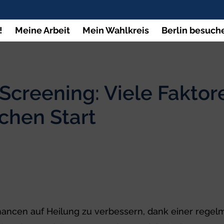
!
Meine Arbeit
Mein Wahlkreis
Berlin besuch
creening: Viele Faktor
ichen Start
hancen auf Heilung zu verbessern, dank einer rege