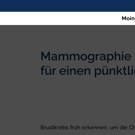
Moin
Mammographie S
für einen pünktl
Brustkrebs früh erkennen, um die C